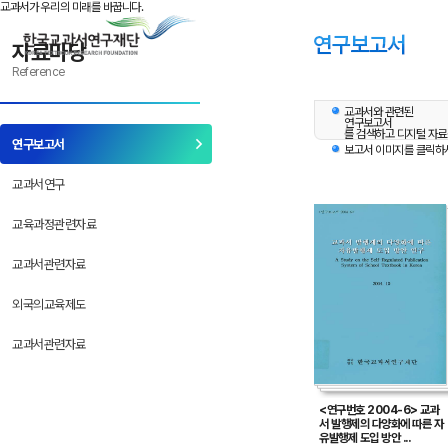
본문으로 바로 가기
반복메뉴로 가기
하위메뉴로 가기
교과서가 우리의 미래를 바꿉니다.
자료마당
Reference
교과서와 관련된
연구보고서
를 검색하고 디지털 자료
연구보고서
보고서 이미지를 클릭하시
교과서연구
교육과정관련자료
교과서관련자료
외국의교육제도
교과서관련자료
<연구번호 2004-6> 교과
서 발행제의 다양화에 따른 자
유발행제 도입 방안 ...