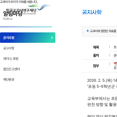
본문으로 바로 가기
반복메뉴로 가기
하위메뉴로 가기
교과서가 우리의 미래를 바꿉니다.
알림마당
Notice
교과서와 관련된 자료를 
공지사항
제목
초
공고사항
출처
관
세미나, 포럼
첨부
초
클린신고센터
재단동향
2026. 2. 5.(
) 1
목
‘
5~6
초등
학년군 
교육부에서는 초
편찬 방향 및 활
해당 영상 편집본