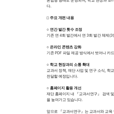
,
혼합형 형태로 운영되며
학교 현장과 보
.
다
□
주요 개편 내용
○
연간 발간 횟수 조정
4
3
(3
기존 연
회 발간에서 연
회 발간 체제
○
온라인 콘텐츠 강화
PDF
기존
파일 제공 방식에서 벗어나 카
○
학교 현장과의 소통 확대
,
,
교과서 정책
재단 사업 및 연구 소식
학교
.
전달할 예정입니다
○
홈페이지 활용 개선
재단 홈페이지 내
『
교과서연구
』
검색 
.
을 높여가고 있습니다
앞으로
『
교과서연구
』
는 교과서와 교육