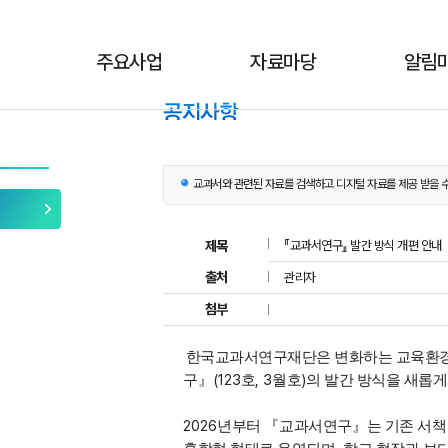
주요사업
자료마당
알림
교과서와 관련된 자료를 검색하고 디지털 자료를 제공 받을 수
제목
『교과서연구』 발간 방식 개편 안내
출처
관리자
첨부
한국교과서연구재단은 변화하는 교육환경
(123
, 3
)
구
』
호
월호
의 발간 방식을 새롭
2026
년부터
『
교과서연구
』
는 기존 서책