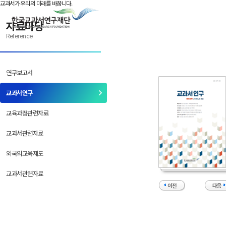
본문으로 바로 가기
반복메뉴로 가기
하위메뉴로 가기
교과서가 우리의 미래를 바꿉니다.
자료마당
Reference
연구보고서
교과서연구
교육과정관련자료
교과서관련자료
외국의교육제도
교과서관련자료
이전
다음