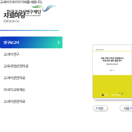
본문으로 바로 가기
반복메뉴로 가기
하위메뉴로 가기
교과서가 우리의 미래를 바꿉니다.
자료마당
Reference
연구보고서
교과서연구
교육과정관련자료
교과서관련자료
외국의교육제도
교과서관련자료
이전
다음